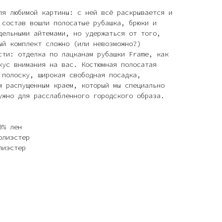
ля любимой картины: с ней всё раскрывается и
 состав вошли полосатые рубашка, брюки и
дельными айтемами, но удержаться от того,
ый комплект сложно (или невозможно?)
сти: отделка по лацканам рубашки Frame, как
кус внимания на вас. Костюмная полосатая
 полоску, широкая свободная посадка,
м распущенным краем, который мы специально
ужно для расслабленного городского образа.
0% лен
олиэстер
лиэстер