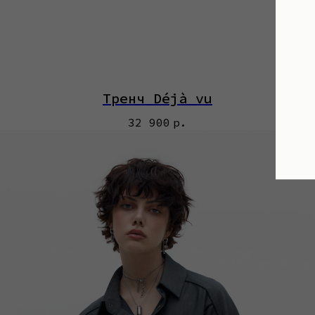
Тренч Déjà vu
32 900
р.