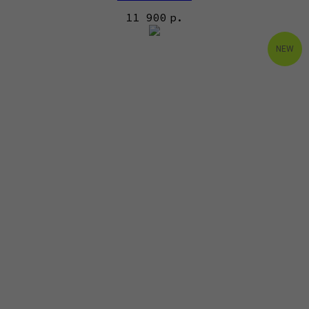
11 900
р.
NEW