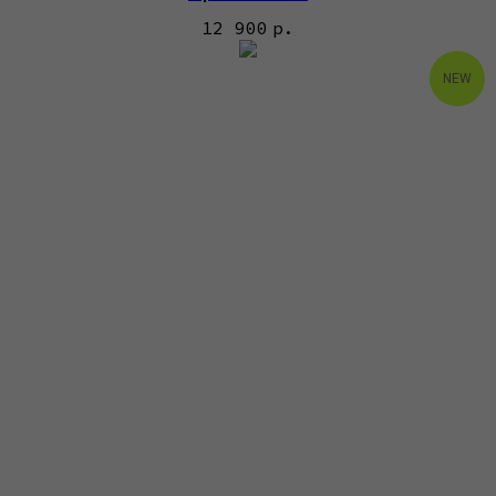
12 900
р.
NEW