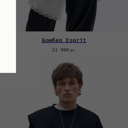
е
Бомбер Esprit
21 900
р.