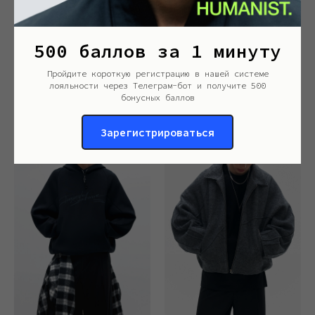
500 баллов за 1 минуту
Пройдите короткую регистрацию в нашей системе
Пиджак-кимоно NoWay
Брюки NoWay
лояльности через Телеграм-бот и получите 500
бонусных баллов
18 900
р.
13 900
р.
Зарегистрироваться