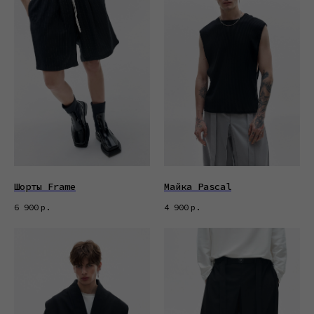
Шорты Frame
Майка Pascal
6 900
р.
4 900
р.