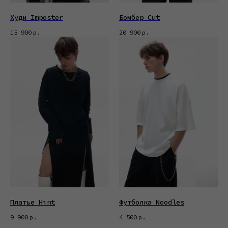
Худи Imposter
Бомбер Cut
15 900
р.
20 900
р.
Платье Hint
Футболка Noodles
9 900
р.
4 500
р.