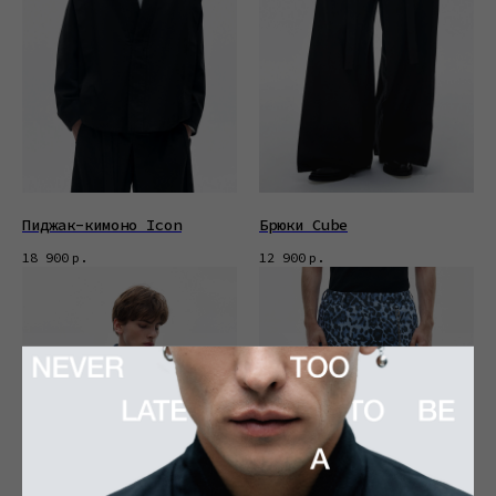
Пиджак-кимоно Icon
Брюки Cube
18 900
р.
12 900
р.