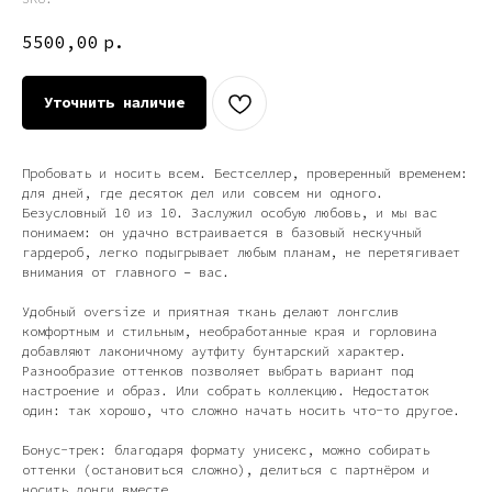
5500,00
р.
Уточнить наличие
Пробовать и носить всем. Бестселлер, проверенный временем:
для дней, где десяток дел или совсем ни одного.
Безусловный 10 из 10. Заслужил особую любовь, и мы вас
понимаем: он удачно встраивается в базовый нескучный
гардероб, легко подыгрывает любым планам, не перетягивает
внимания от главного – вас.
Удобный oversize и приятная ткань делают лонгслив
комфортным и стильным, необработанные края и горловина
добавляют лаконичному аутфиту бунтарский характер.
Разнообразие оттенков позволяет выбрать вариант под
настроение и образ. Или собрать коллекцию. Недостаток
один: так хорошо, что сложно начать носить что-то другое.
Бонус-трек: благодаря формату унисекс, можно собирать
оттенки (остановиться сложно), делиться с партнёром и
носить лонги вместе.