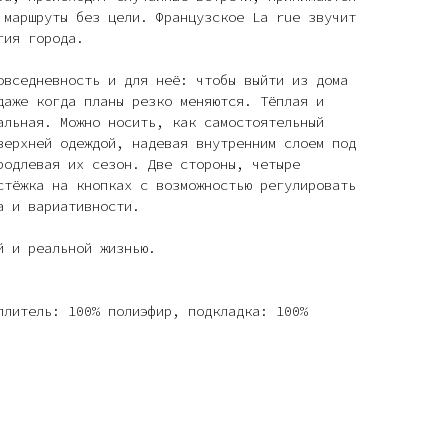
 маршруты без цели. Французское La rue звучит
гия города.
овседневность и для неё: чтобы выйти из дома
даже когда планы резко меняются. Тёплая и
альная. Можно носить, как самостоятельный
верхней одеждой, надевая внутренним слоем под
родлевая их сезон. Две стороны, четыре
стёжка на кнопках с возможностью регулировать
а и вариативности.
й и реальной жизнью.
плитель: 100% полиэфир, подкладка: 100%