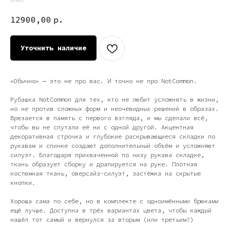
12900,00
р.
Уточнить наличие
«Обычно» — это не про вас. И точно не про NotCommon.
Рубашка NotCommon для тех, кто не любит усложнять в жизни,
но не против сложных форм и неочевидных решений в образах.
Врезается в память с первого взгляда, и мы сделали всё,
чтобы вы не спутали её ни с одной другой. Акцентная
декоративная строчка и глубокие раскрывающиеся складки по
рукавам и спинке создают дополнительный объём и усложняют
силуэт. Благодаря прихваченной по низу рукава складке,
ткань образует сборку и драпируется на руке. Плотная
костюмная ткань, оверсайз-силуэт, застёжка на скрытые
кнопки.
Хороша сама по себе, но в комплекте с одноимёнными брюками
ещё лучше. Доступна в трёх вариантах цвета, чтобы каждый
нашёл тот самый и вернулся за вторым (или третьим?)