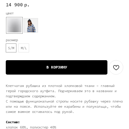
14 900
р.
цвет
размер
S/M
M/L
В КОРЗИНУ
Клетчатая рубашка из плотной хлопковой ткани – главный
герой городского аутфита. Подчеркиваем это в названии и
подтверждаем содержанием.
С помощью функциональной стропы носите рубашку через плечо
или на поясе. Используйте ее карабины и полукольца, чтобы
самое важное оставалось под рукой.
Состав:
хлопок 60%, полиэстер 40%