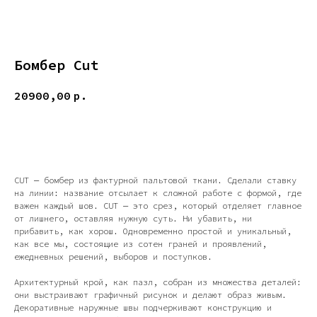
Бомбер Cut
20900,00
р.
Уточнить наличие
CUT — бомбер из фактурной пальтовой ткани. Сделали ставку
на линии: название отсылает к сложной работе с формой, где
важен каждый шов. CUT — это срез, который отделяет главное
от лишнего, оставляя нужную суть. Ни убавить, ни
прибавить, как хорош. Одновременно простой и уникальный,
как все мы, состоящие из сотен граней и проявлений,
ежедневных решений, выборов и поступков.
Архитектурный крой, как пазл, собран из множества деталей:
они выстраивают графичный рисунок и делают образ живым.
Декоративные наружные швы подчеркивают конструкцию и