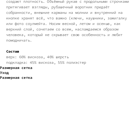
создают плотность. Объёмный рукав с продольными строчками
притягивает взгляды, рубашечный воротник придаёт
собранности, внешние карманы на молнии и внутренний на
кнопке хранят всё, что важно (ключи, наушники, зажигалку
или фото соулмейта. Носим весной, летом и осенью, как
верхний слой, сочетаем со всем, наслаждаемся образом
человека, который не скрывает свою особенность и любит
помодничать.
Состав
верх: 60% вискоза, 40% шерсть
подкладка: 45% вискоза, 55% полиэстер
Размерная сетка
Уход
Размерная сетка