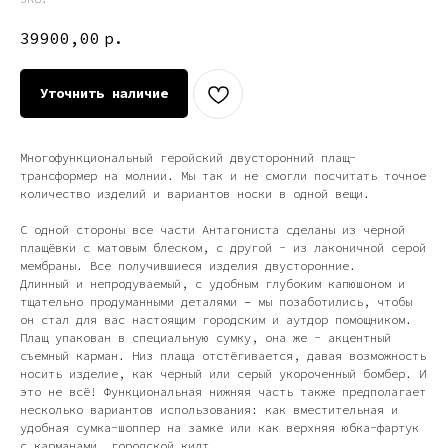
39900,00
р.
Уточнить наличие
Многофункциональный геройский двусторонний плащ-
трансформер на молнии. Мы так и не смогли посчитать точное
количество изделий и вариантов носки в одной вещи.
С одной стороны все части Антагониста сделаны из черной
плащёвки с матовым блеском, с другой - из лаконичной серой
мембраны. Все получившиеся изделия двусторонние.
Длинный и непродуваемый, с удобным глубоким капюшоном и
тщательно продуманными деталями – мы позаботились, чтобы
он стал для вас настоящим городским и аутдор помощником.
Плащ упакован в специальную сумку, она же - акцентный
съемный карман. Низ плаща отстёгивается, давая возможность
носить изделие, как черный или серый укороченный бомбер. И
это не всё! Функциональная нижняя часть также предполагает
несколько вариантов использования: как вместительная и
удобная сумка-шоппер на замке или как верхняя юбка-фартук
с карманами, городской килт.