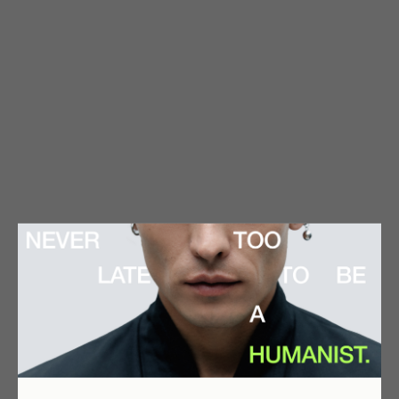
Юбка-фартук HUMANIST x
KRAFT FLOWERS
6 900
р.