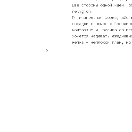
Две стороны одной идеи, о
religion.
Пятипанельная форма, жёст
посадки с помощью брендир
комфортно и красиво со вс
хочется надевать ежедневн
кепка – неплохой план, но