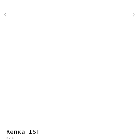
Кепка IST
SKU: